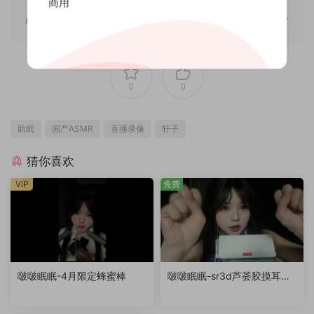
商用
如何解压
0
0
助眠
国产ASMR
直播录像
轩子
猜你喜欢
VIP
免费
啵啵眠眠-4月限定蜂蜜棒
啵啵眠眠-sr3d芦荟胶摸耳
（退回稿件）