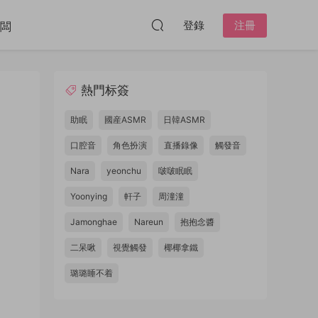
登錄
注冊
闆
熱門标簽
助眠
國産ASMR
日韓ASMR
口腔音
角色扮演
直播錄像
觸發音
Nara
yeonchu
啵啵眠眠
Yoonying
軒子
周潼潼
Jamonghae
Nareun
抱抱念醬
二呆啾
視覺觸發
椰椰拿鐵
璐璐睡不着