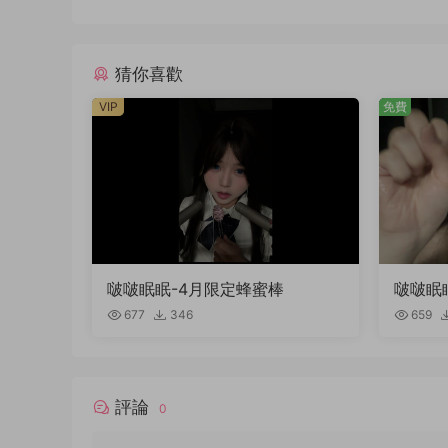
猜你喜歡
VIP
免費
啵啵眠眠-4月限定蜂蜜棒
啵啵眠
稿件）
677
346
659
評論
0