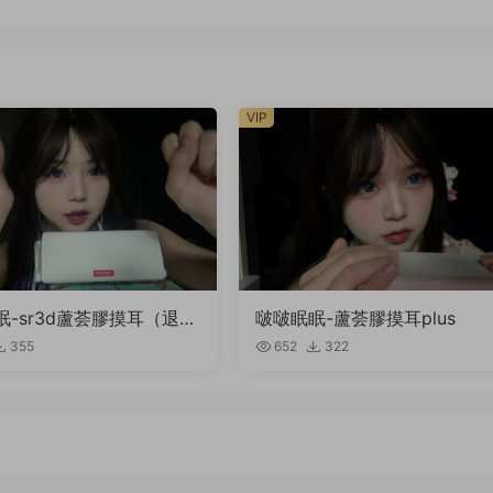
VIP
眠-sr3d蘆荟膠摸耳（退回
啵啵眠眠-蘆荟膠摸耳plus
355
652
322