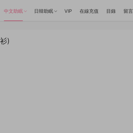
中文助眠
日韓助眠
VIP
在線充值
目錄
留言
衫)