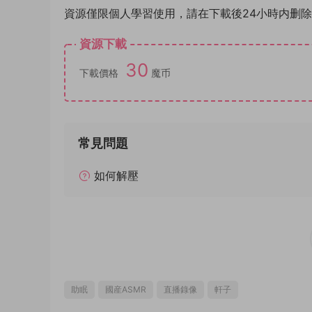
資源僅限個人學習使用，請在下載後24小時内删
資源下載
30
下載價格
魔币
常見問題
如何解壓
助眠
國産ASMR
直播錄像
軒子