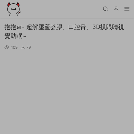
抱抱er- 超解壓蘆荟膠、口腔音、3D摸眼睛視
覺助眠~
409
79