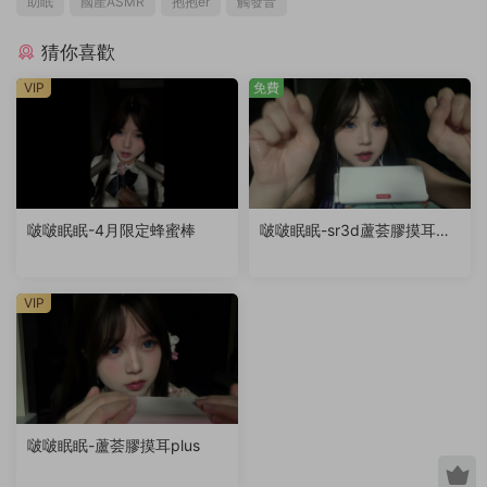
助眠
國産ASMR
抱抱er
觸發音
猜你喜歡
VIP
免費
啵啵眠眠-4月限定蜂蜜棒
啵啵眠眠-sr3d蘆荟膠摸耳
（退回稿件）
VIP
啵啵眠眠-蘆荟膠摸耳plus