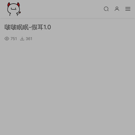
啵啵眠眠-假耳1.0
751
361