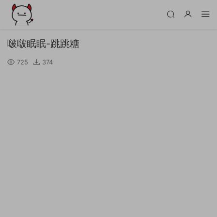
啵啵眠眠-跳跳糖
725
374