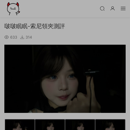
啵啵眠眠-索尼領夾測評
633
314