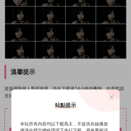
溫馨提示
資源僅限個人學習使用，請在下載後24小時内删除。如喜歡請
支持原創作者！
站點提示
資源下載
免費
下載價格
本站所有内容均以下載爲主，不提供在線播放
建議在穩定網絡環境下進行下載，避免重複請