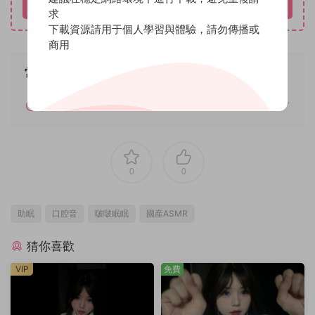
立即購買
求
下載資源請用于個人學習與體驗，請勿傳播或
商用
常見問題
如何解壓
0
0
助眠
口腔音
啵啵眠眠
國産ASMR
猜你喜歡
VIP
免費