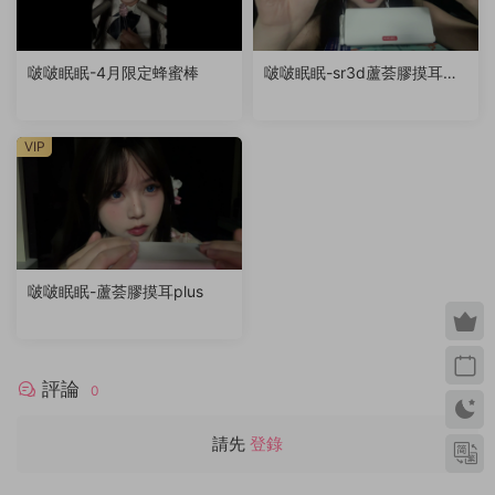
啵啵眠眠-4月限定蜂蜜棒
啵啵眠眠-sr3d蘆荟膠摸耳
（退回稿件）
VIP
啵啵眠眠-蘆荟膠摸耳plus
評論
0
請先
登錄