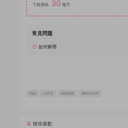
30
下載價格
魔币
常見問題
如何解壓
助眠
口腔音
啵啵眠眠
國産ASMR
猜你喜歡