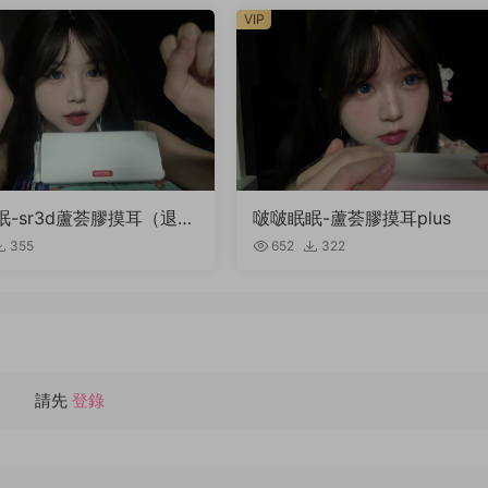
VIP
眠-sr3d蘆荟膠摸耳（退回
啵啵眠眠-蘆荟膠摸耳plus
355
652
322
請先
登錄