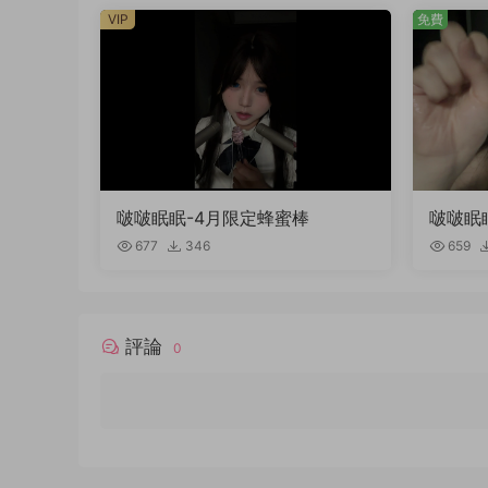
VIP
免費
啵啵眠眠-4月限定蜂蜜棒
啵啵眠
稿件）
677
346
659
評論
0