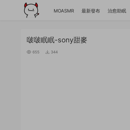
MOASMR
最新發布
治愈助眠
啵啵眠眠-sony甜麥
655
344