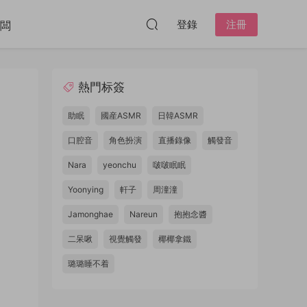
登錄
注冊
闆
熱門标簽
助眠
國産ASMR
日韓ASMR
口腔音
角色扮演
直播錄像
觸發音
Nara
yeonchu
啵啵眠眠
Yoonying
軒子
周潼潼
Jamonghae
Nareun
抱抱念醬
二呆啾
視覺觸發
椰椰拿鐵
璐璐睡不着