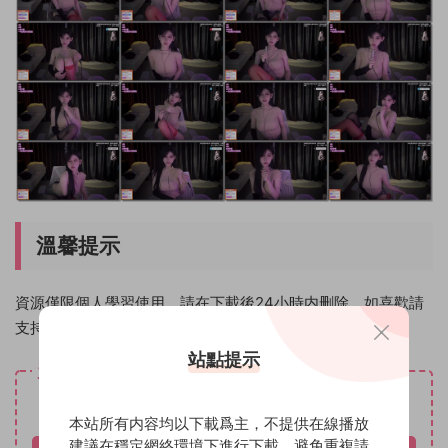
溫馨提示
資源僅限個人學習使用，請在下載後24小時内删除。如喜歡請
支持原創作者！
站點提示
資源下載
免費
下載價格
本站所有内容均以下載爲主，不提供在線播放
建議在穩定網絡環境下進行下載，避免重複請