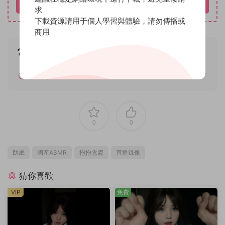
立即購買
求
下載資源請用于個人學習與體驗，請勿傳播或
商用
常見問題
如何解壓
0
0
助眠
國産ASMR
抱抱念醬
直播錄像
猜你喜歡
VIP
免費