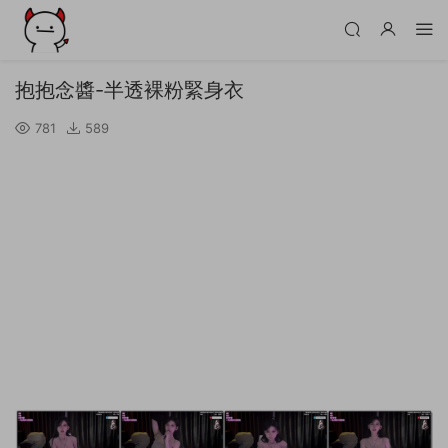
抱抱念醬-半透裸粉緊身衣
781
589