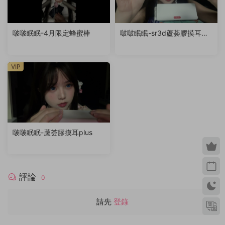
啵啵眠眠-4月限定蜂蜜棒
啵啵眠眠-sr3d蘆荟膠摸耳
（退回稿件）
VIP
啵啵眠眠-蘆荟膠摸耳plus
評論
0
請先
登錄