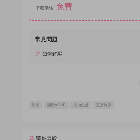
免費
下載價格
常見問題
如何解壓
助眠
國産ASMR
抱抱念醬
直播錄像
猜你喜歡