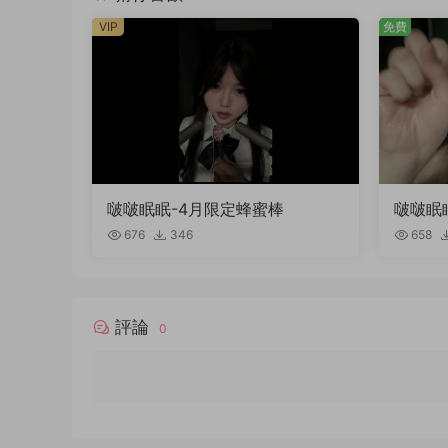
VIP
免費
啵啵眠眠-4月限定蜂蜜棒
啵啵眠
稿件）
676
346
658
評論
0