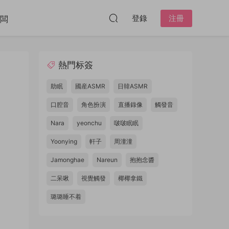
登錄
注冊
闆
熱門标簽
助眠
國産ASMR
日韓ASMR
口腔音
角色扮演
直播錄像
觸發音
Nara
yeonchu
啵啵眠眠
Yoonying
軒子
周潼潼
Jamonghae
Nareun
抱抱念醬
二呆啾
視覺觸發
椰椰拿鐵
璐璐睡不着