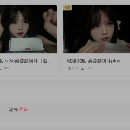
VIP
眠-sr3d蘆荟膠摸耳（退回
啵啵眠眠-蘆荟膠摸耳plus
355
651
322
請先
登錄