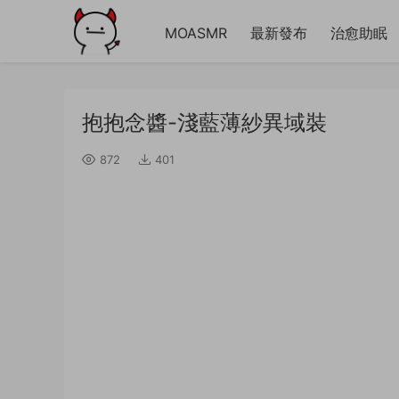
MOASMR
最新發布
治愈助眠
抱抱念醬-淺藍薄紗異域裝
872
401