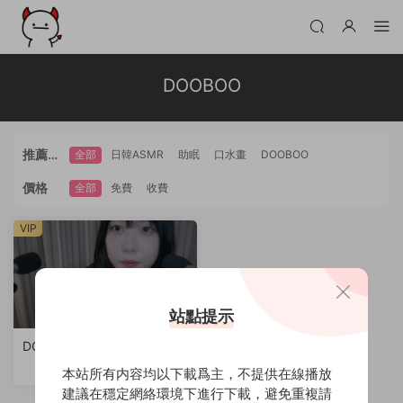
DOOBOO
推薦标
全部
日韓ASMR
助眠
口水畫
DOOBOO
簽
價格
全部
免費
收費
VIP
站點提示
DOOBOO-來啦～用口水塗抹
給你化妝！（手部動作、口腔
本站所有内容均以下載爲主，不提供在線播放
音）
建議在穩定網絡環境下進行下載，避免重複請