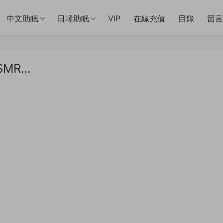
中文助眠
日韓助眠
VIP
在線充值
目錄
留言
SMR…