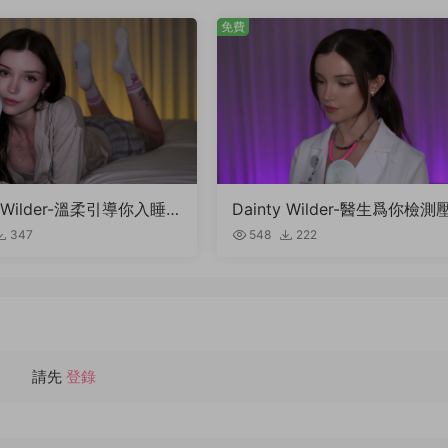
免費
y Wilder-溫柔引導你入睡的
Dainty Wilder-醫生爲你檢測
…
水平…
347
548
222
請先
登錄