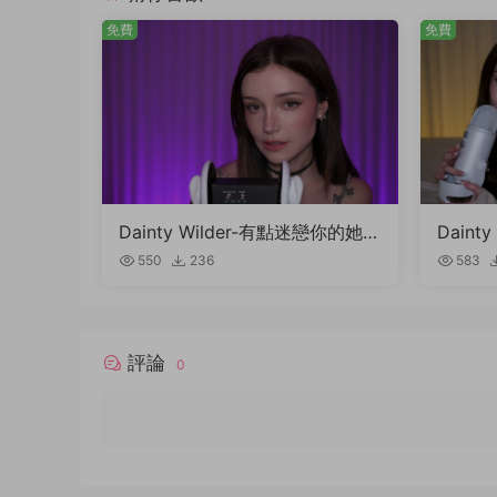
免費
免費
Dainty Wilder-有點迷戀你的她，
Daint
親手給你做ASMR理發…
ASMR
550
236
583
評論
0