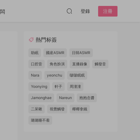
登錄
注冊
闆
熱門标簽
助眠
國産ASMR
日韓ASMR
口腔音
角色扮演
直播錄像
觸發音
Nara
yeonchu
啵啵眠眠
Yoonying
軒子
周潼潼
Jamonghae
Nareun
抱抱念醬
二呆啾
視覺觸發
椰椰拿鐵
璐璐睡不着