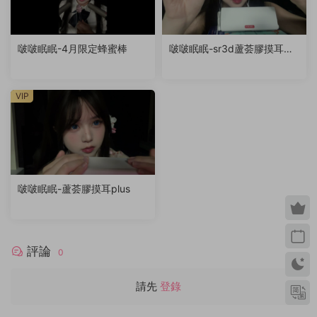
啵啵眠眠-4月限定蜂蜜棒
啵啵眠眠-sr3d蘆荟膠摸耳
（退回稿件）
VIP
啵啵眠眠-蘆荟膠摸耳plus
評論
0
請先
登錄