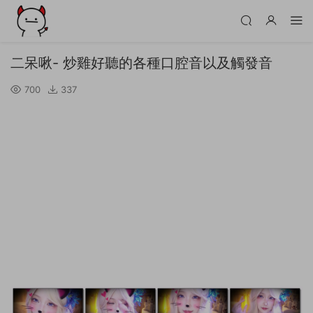
二呆啾- 炒雞好聽的各種口腔音以及觸發音
700
337