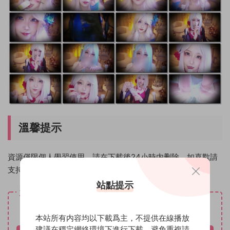
溫馨提示
資源僅限個人學習使用，請在下載後24小時内删除。如喜歡請
支持原創作者！
站點提示
資源下載
免費
下載價格
本站所有内容均以下載爲主，不提供在線播放
建議在穩定網絡環境下進行下載，避免重複請