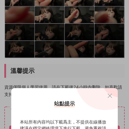
溫馨提示
資源僅限個人學習使用，請在下載後24小時内删除。如喜歡請
支持原創作者！
站點提示
資源下載
免費
下載價格
本站所有内容均以下載爲主，不提供在線播放
建議在穩定網絡環境下進行下載，避免重複請