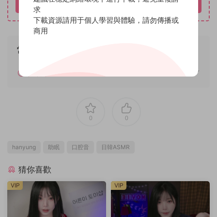
立即購買
求
下載資源請用于個人學習與體驗，請勿傳播或
商用
常見問題
如何解壓
0
0
hanyung
助眠
口腔音
日韓ASMR
猜你喜歡
VIP
VIP