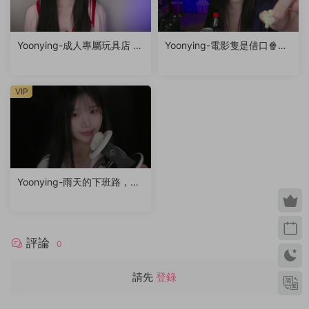
Yoonying-成人專屬玩具店 R
Yoonying-電影隻是借口🍿（f
P
eat.未公開影片）
VIP
Yoonying-雨天的下班路，你
的專屬秘書女友（耳廓輕觸
音、呼吸聲、親吻聲）
評論
0
請先
登錄