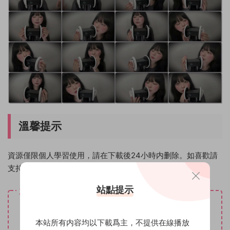
溫馨提示
資源僅限個人學習使用，請在下載後24小時内删除。如喜歡請
支持原創作者！
站點提示
資源下載
30
下載價格
魔币
本站所有内容均以下載爲主，不提供在線播放
VIP免費