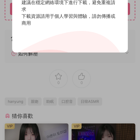
建議在穩定網絡環境下進行下載，避免重複請
求
立即購買
下載資源請用于個人學習與體驗，請勿傳播或
商用
常見問題
如何解壓
0
0
hanyung
親吻
助眠
口腔音
日韓ASMR
猜你喜歡
VIP
VIP