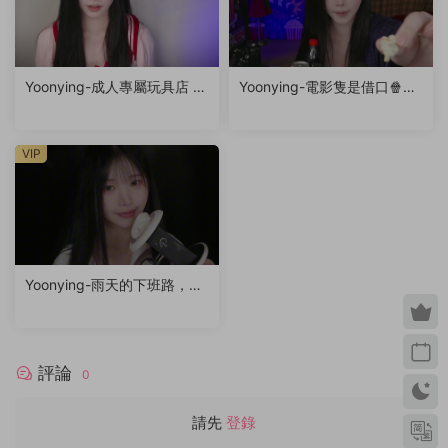
Yoonying-成人專屬玩具店 R
Yoonying-電影隻是借口🍿（f
P
eat.未公開影片）
VIP
Yoonying-雨天的下班路，你
的專屬秘書女友（耳廓輕觸
音、呼吸聲、親吻聲）
評論
0
請先
登錄