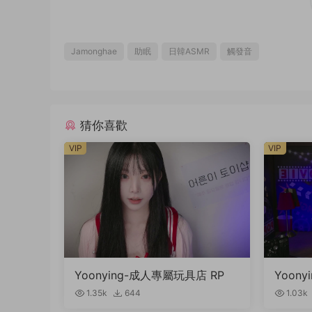
Jamonghae
助眠
日韓ASMR
觸發音
猜你喜歡
VIP
VIP
Yoonying-成人專屬玩具店 RP
Yoon
t.未公
1.35k
644
1.03k