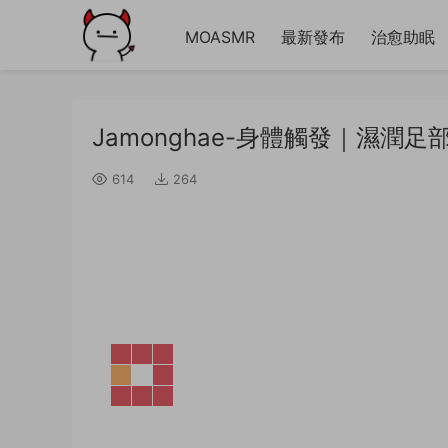
MOASMR
最新發布
治愈助眠
Jamonghae-身體觸發｜濕潤
614
264