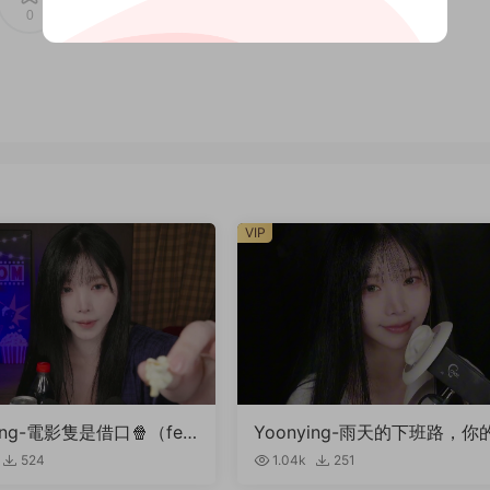
0
0
VIP
ying-電影隻是借口🍿（fea
Yoonying-雨天的下班路，你
開影片）
專屬秘書女友（耳廓輕觸音、
524
1.04k
251
吸聲、親吻聲）