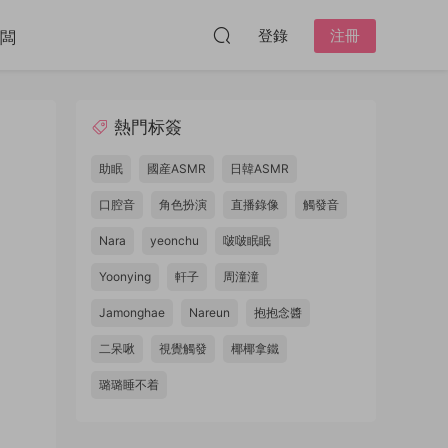
登錄
注冊
闆
熱門标簽
助眠
國産ASMR
日韓ASMR
口腔音
角色扮演
直播錄像
觸發音
Nara
yeonchu
啵啵眠眠
Yoonying
軒子
周潼潼
Jamonghae
Nareun
抱抱念醬
二呆啾
視覺觸發
椰椰拿鐵
璐璐睡不着