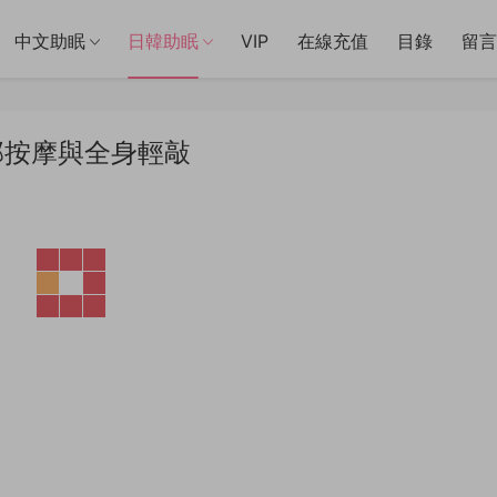
中文助眠
日韓助眠
VIP
在線充值
目錄
留言
足部按摩與全身輕敲