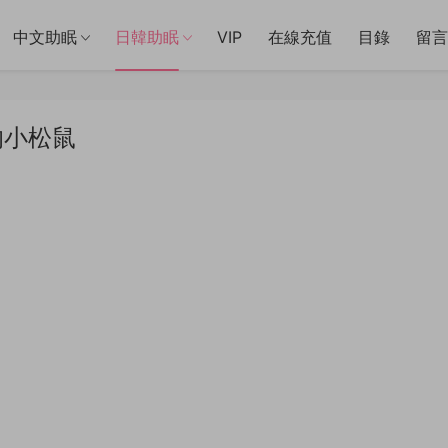
中文助眠
日韓助眠
VIP
在線充值
目錄
留言
的小松鼠