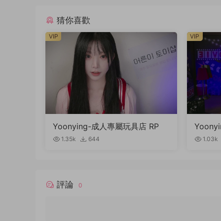
猜你喜歡
VIP
VIP
Yoonying-成人專屬玩具店 RP
Yoon
t.未公
1.35k
644
1.03k
評論
0