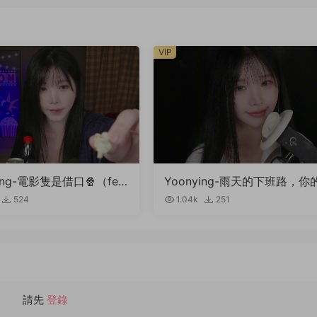
VIP
ying-電影隻是借口🍿（fea
Yoonying-雨天的下班路，你
開影片）
專屬秘書女友（耳廓輕觸音、
524
1.04k
251
吸聲、親吻聲）
請先
登錄