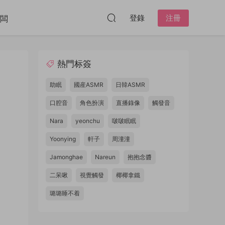
登錄
注冊
闆
熱門标簽
助眠
國産ASMR
日韓ASMR
口腔音
角色扮演
直播錄像
觸發音
Nara
yeonchu
啵啵眠眠
Yoonying
軒子
周潼潼
Jamonghae
Nareun
抱抱念醬
二呆啾
視覺觸發
椰椰拿鐵
璐璐睡不着