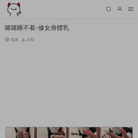
璐璐睡不着-修女身體乳
929
232