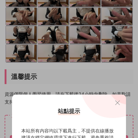
溫馨提示
資源僅限個人學習使用，請在下載後24小時内删除。如喜歡請
支持原創作者！
站點提示
資源下載
免費
下載價格
本站所有内容均以下載爲主，不提供在線播放
建議在穩定網絡環境下進行下載，避免重複請