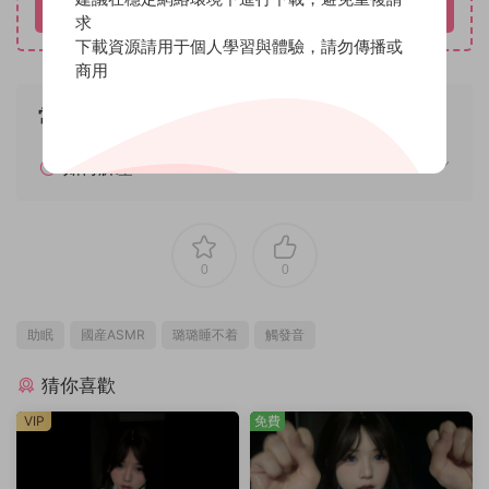
立即購買
求
下載資源請用于個人學習與體驗，請勿傳播或
商用
常見問題
如何解壓
0
0
助眠
國産ASMR
璐璐睡不着
觸發音
猜你喜歡
VIP
免費