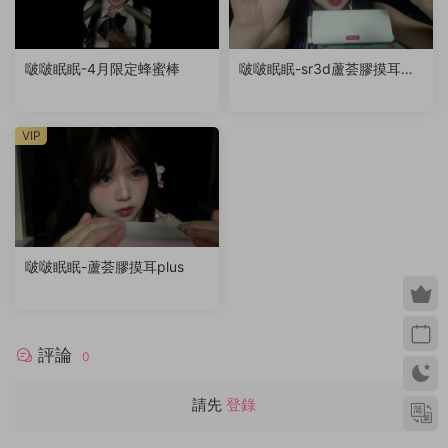
啵啵眠眠-4月限定蜂蜜棒
啵啵眠眠-sr3d蘆荟膠摸耳
（退回稿件）
VIP
啵啵眠眠-蘆荟膠摸耳plus
評論
0
請先
登錄