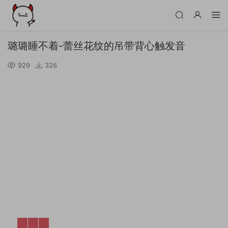
璐璐睡不着-蕾丝花纹的吊带背心触发音
929
326