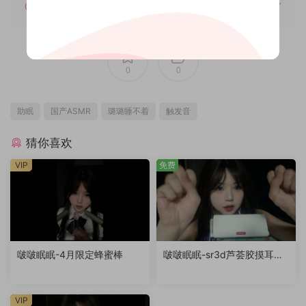
如何解压
0
0
助眠
国产ASMR
璐璐睡不着
触发音
猜你喜欢
VIP
免费
啵啵眠眠-4月限定蜂蜜棒
啵啵眠眠-sr3d芦荟胶摸耳
（退回稿件）
VIP