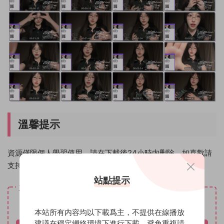
溫馨提示
資源僅限個人學習使用，請在下載後24小時内删除。如喜歡請
支持原創作者！
站點提示
資源下載
免費
下載價格
本站所有内容均以下載爲主，不提供在線播放
建議在穩定網絡環境下進行下載，避免重複請