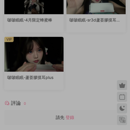
啵啵眠眠-4月限定蜂蜜棒
啵啵眠眠-sr3d蘆荟膠摸耳
（退回稿件）
VIP
啵啵眠眠-蘆荟膠摸耳plus
評論
0
請先
登錄