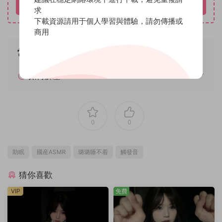
立即購買
求
下載資源請用于個人學習與體驗，請勿傳播或
商用
常見問題
如何解壓
0
0
助眠
國産ASMR
璐璐睡不着
觸發音
猜你喜歡
VIP
免費