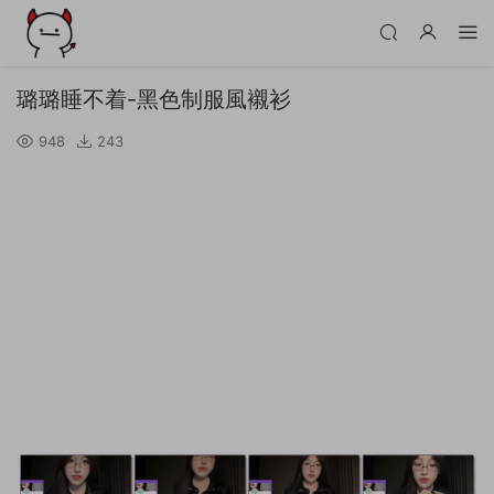
璐璐睡不着-黑色制服風襯衫
948
243