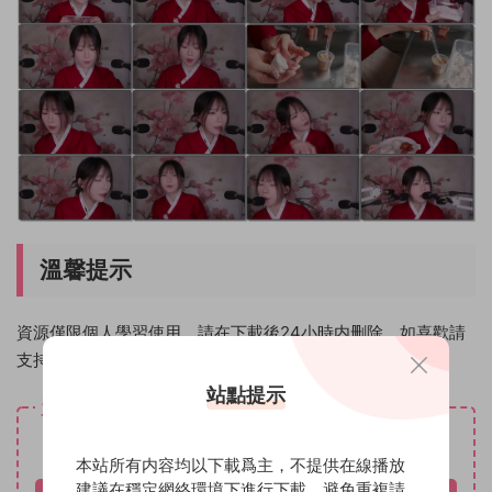
溫馨提示
資源僅限個人學習使用，請在下載後24小時内删除。如喜歡請
支持原創作者！
站點提示
資源下載
免費
下載價格
本站所有内容均以下載爲主，不提供在線播放
建議在穩定網絡環境下進行下載，避免重複請