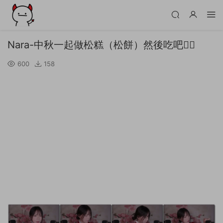
Nara-中秋一起做松糕（松餅）然後吃吧🙇‍♀️
600
158