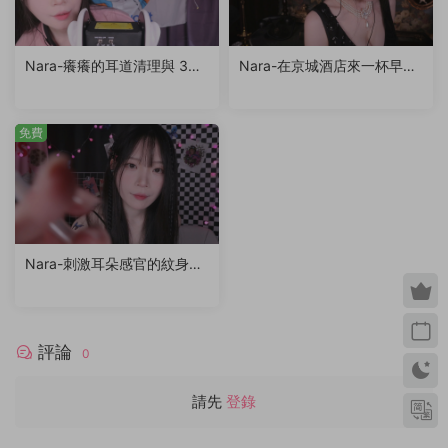
Nara-癢癢的耳道清理與 3Dio
Nara-在京城酒店來一杯早餐
耳語聊天
咖啡，開啓新的一天
免費
Nara-刺激耳朵感官的紋身情
景劇
評論
0
請先
登錄