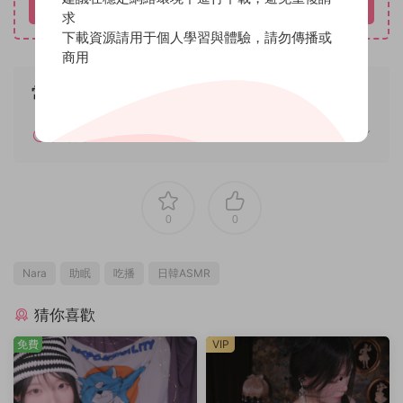
立即購買
求
下載資源請用于個人學習與體驗，請勿傳播或
商用
常見問題
如何解壓
0
0
Nara
助眠
吃播
日韓ASMR
猜你喜歡
免費
VIP