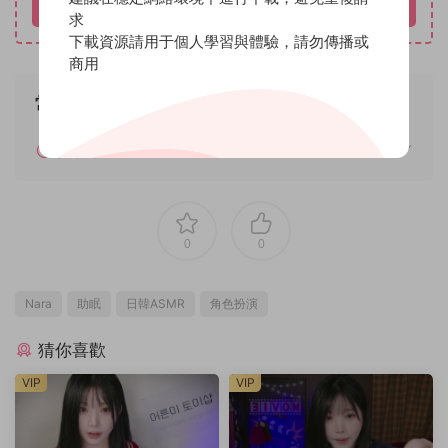
立即購買
求
下載資源請用于個人學習與體驗，請勿傳播或
商用
常見問題
如何解壓
0
0
Nara
助眠
日韓ASMR
角色扮演
猜你喜歡
VIP
VIP