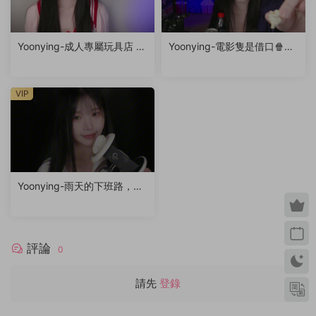
Yoonying-成人專屬玩具店 R
Yoonying-電影隻是借口🍿（f
P
eat.未公開影片）
VIP
Yoonying-雨天的下班路，你
的專屬秘書女友（耳廓輕觸
音、呼吸聲、親吻聲）
評論
0
請先
登錄