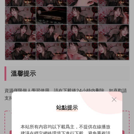
溫馨提示
資源僅限個人學習使用，請在下載後24小時内删除。如喜歡請
支持原創作者！
站點提示
資源下載
免費
下載價格
本站所有内容均以下載爲主，不提供在線播放
建議在穩定網絡環境下進行下載，避免重複請