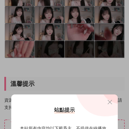
溫馨提示
資源僅限個人學習使用，請在下載後24小時内删除。如喜歡請
支持原創作者！
站點提示
資源下載
免費
本站所有内容均以下載爲主，不提供在線播放