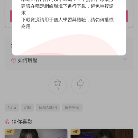
下載價格
建議在穩定網絡環境下進行下載，避免重複請
求
立即購買
下載資源請用于個人學習與體驗，請勿傳播或
商用
常見問題
如何解壓
0
0
Nara
助眠
日韓ASMR
角色扮演
猜你喜歡
VIP
VIP