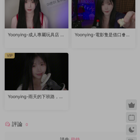
Yoonying-成人專屬玩具店 R
Yoonying-電影隻是借口🍿（f
P
eat.未公開影片）
VIP
Yoonying-雨天的下班路，你
的專屬秘書女友（耳廓輕觸
音、呼吸聲、親吻聲）
評論
0
請先
登錄