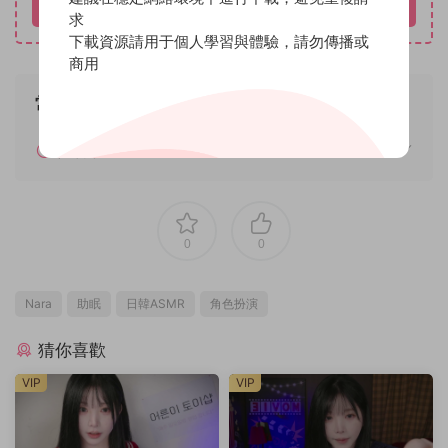
立即購買
求
下載資源請用于個人學習與體驗，請勿傳播或
商用
常見問題
如何解壓
0
0
Nara
助眠
日韓ASMR
角色扮演
猜你喜歡
VIP
VIP