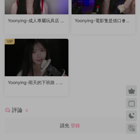
Yoonying-成人專屬玩具店 R
Yoonying-電影隻是借口🍿（f
P
eat.未公開影片）
VIP
Yoonying-雨天的下班路，你
的專屬秘書女友（耳廓輕觸
音、呼吸聲、親吻聲）
評論
0
請先
登錄