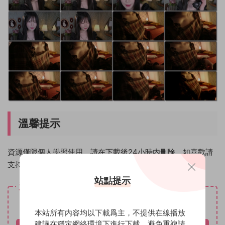
溫馨提示
資源僅限個人學習使用，請在下載後24小時内删除。如喜歡請
支持原創作者！
站點提示
資源下載
免費
下載價格
本站所有内容均以下載爲主，不提供在線播放
建議在穩定網絡環境下進行下載，避免重複請