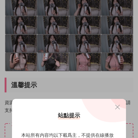
溫馨提示
資源僅限個人學習使用，請在下載後24小時内删除。如喜歡請
支持原創作者！
站點提示
資源下載
免費
下載價格
本站所有内容均以下載爲主，不提供在線播放