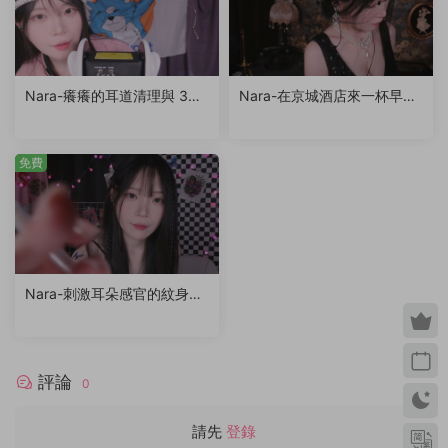
Nara-癢癢的耳道清理與 3Dio
Nara-在京城酒店來一杯早餐
耳語聊天
咖啡，開啓新的一天
免費
Nara-刺激耳朵感官的紋身情
景劇
評論
0
請先
登錄