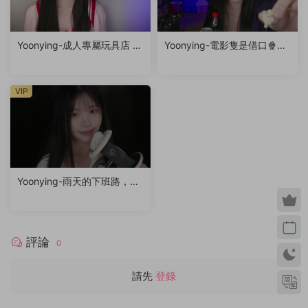
Yoonying-成人專屬玩具店 R
Yoonying-電影隻是借口🍿（f
P
eat.未公開影片）
VIP
Yoonying-雨天的下班路，你
的專屬秘書女友（耳廓輕觸
音、呼吸聲、親吻聲）
評論
0
請先
登錄