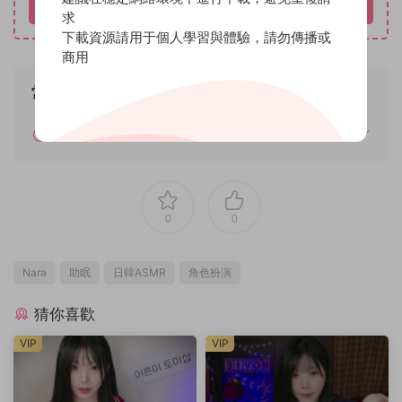
立即購買
求
下載資源請用于個人學習與體驗，請勿傳播或
商用
常見問題
如何解壓
0
0
Nara
助眠
日韓ASMR
角色扮演
猜你喜歡
VIP
VIP