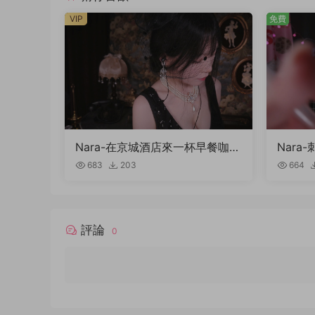
VIP
免費
Nara-在京城酒店來一杯早餐咖
Nar
啡，開啓新的一天
683
203
664
評論
0