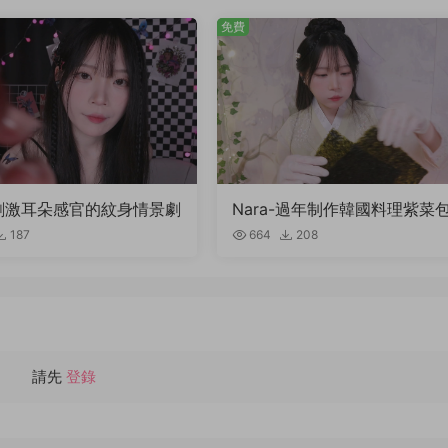
免費
a-刺激耳朵感官的紋身情景劇
Nara-過年制作韓國料理紫菜
飯，一邊輕松聊天
187
664
208
請先
登錄