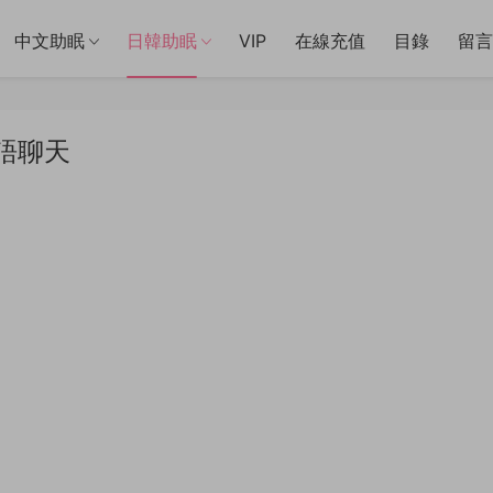
中文助眠
日韓助眠
VIP
在線充值
目錄
留言
耳語聊天