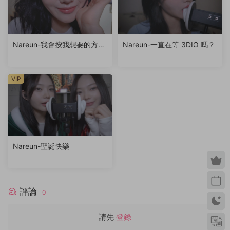
Nareun-我會按我想要的方式
Nareun-一直在等 3DIO 嗎？
去愛你（kiss+lick a little）
VIP
Nareun-聖誕快樂
評論
0
請先
登錄