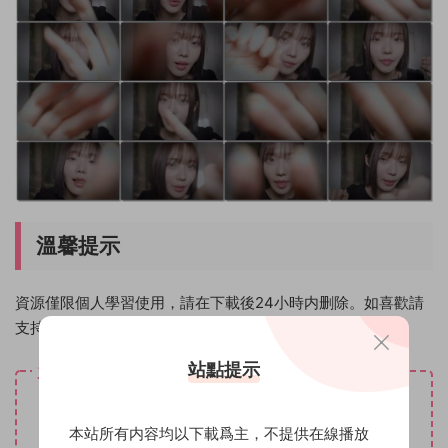
溫馨提示
資源僅限個人學習使用，請在下載後24小時内删除。如喜歡請
支持原創作者！
站點提示
資源下載
30
下載價格
魔币
本站所有内容均以下載爲主，不提供在線播放
VIP免費