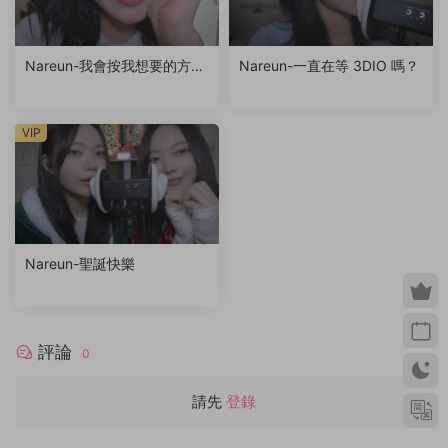
Nareun-我會按我想要的方式
Nareun-一直在等 3DIO 嗎？
去愛你（kiss+lick a little）
VIP
Nareun-聖誕快樂
評論
0
請先
登錄