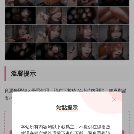
溫馨提示
資源僅限個人學習使用，請在下載後24小時内删除。如喜歡請
支持原創作者！
站點提示
資源下載
免費
下載價格
本站所有内容均以下載爲主，不提供在線播放
建議在穩定網絡環境下進行下載，避免重複請