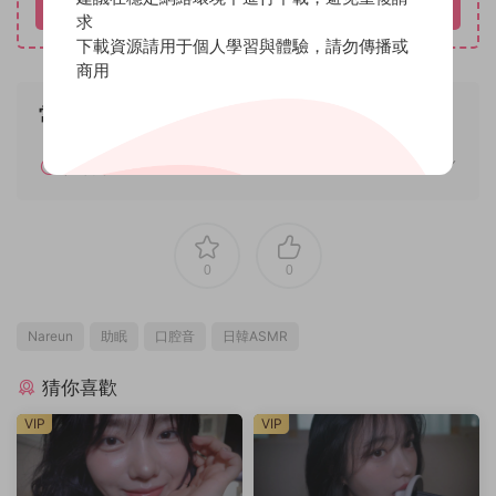
立即購買
求
下載資源請用于個人學習與體驗，請勿傳播或
商用
常見問題
如何解壓
0
0
Nareun
助眠
口腔音
日韓ASMR
猜你喜歡
VIP
VIP