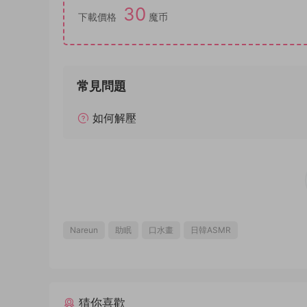
30
下載價格
魔币
常見問題
如何解壓
Nareun
助眠
口水畫
日韓ASMR
猜你喜歡