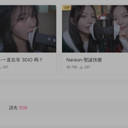
VIP
n-一直在等 3DIO 嗎？
Nareun-聖誕快樂
297
766
297
請先
登錄