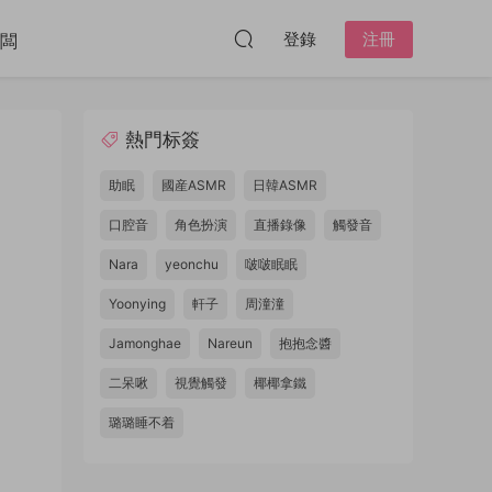
登錄
注冊
闆
熱門标簽
助眠
國産ASMR
日韓ASMR
口腔音
角色扮演
直播錄像
觸發音
Nara
yeonchu
啵啵眠眠
Yoonying
軒子
周潼潼
Jamonghae
Nareun
抱抱念醬
二呆啾
視覺觸發
椰椰拿鐵
璐璐睡不着