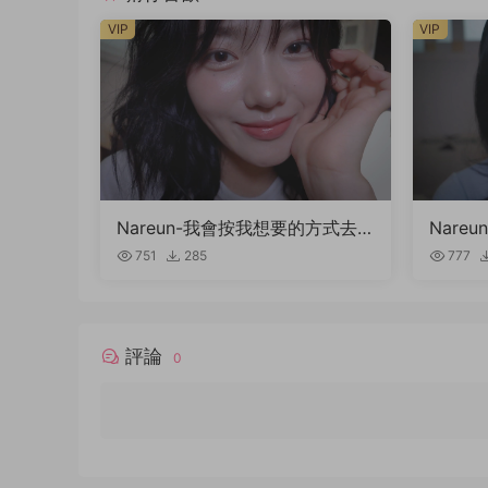
VIP
VIP
Nareun-我會按我想要的方式去
Nareu
愛你（kiss+lick a little）
751
285
777
評論
0