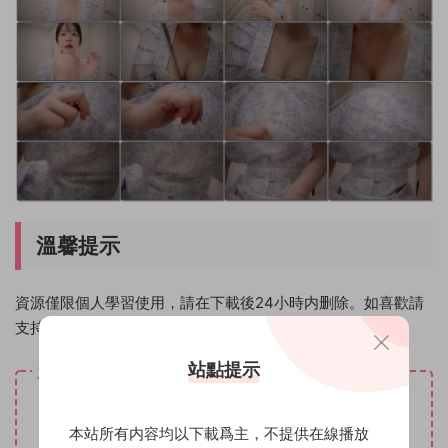
溫馨提示
資源僅限個人學習使用，請在下載後24小時内删除。如喜歡請
支持原創作者！
站點提示
資源下載
30
下載價格
魔币
本站所有内容均以下載爲主，不提供在線播放
VIP免費