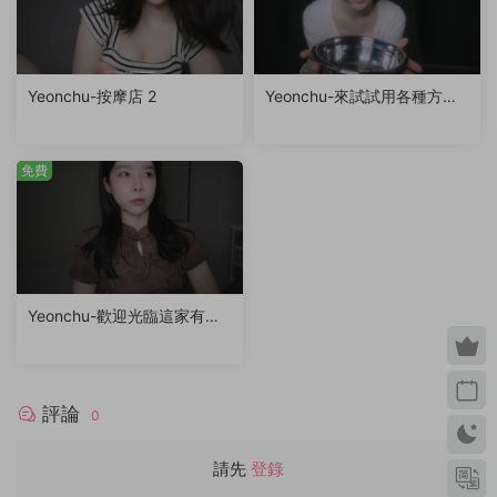
Yeonchu-按摩店 2
Yeonchu-來試試用各種方式
吃地上的蜂蜜吧
免費
Yeonchu-歡迎光臨這家有禮
貌的掏耳清潔店……
評論
0
請先
登錄