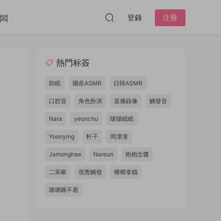
登錄
注冊
闆
熱門标簽
助眠
國産ASMR
日韓ASMR
口腔音
角色扮演
直播錄像
觸發音
Nara
yeonchu
啵啵眠眠
Yoonying
軒子
周潼潼
Jamonghae
Nareun
抱抱念醬
二呆啾
視覺觸發
椰椰拿鐵
璐璐睡不着