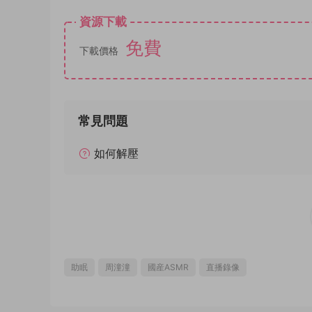
資源下載
免費
下載價格
常見問題
如何解壓
助眠
周潼潼
國産ASMR
直播錄像