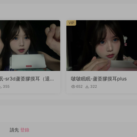
VIP
眠-sr3d蘆荟膠摸耳（退回
啵啵眠眠-蘆荟膠摸耳plus
355
652
322
請先
登錄