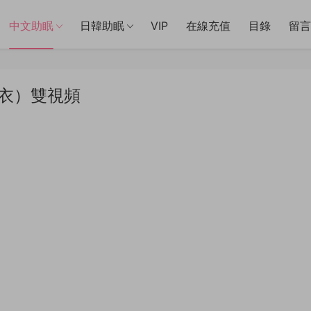
中文助眠
日韓助眠
VIP
在線充值
目錄
留言
胸上衣）雙視頻