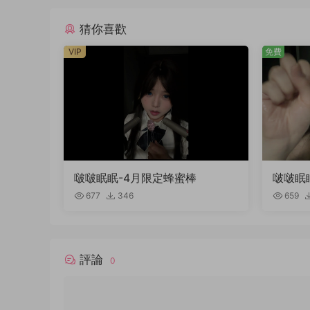
猜你喜歡
VIP
免費
啵啵眠眠-4月限定蜂蜜棒
啵啵眠
稿件）
677
346
659
評論
0