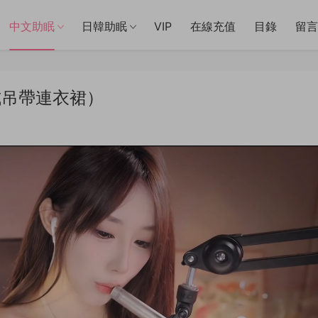
中文助眠
日韓助眠
VIP
在線充值
目錄
留言
脖式吊帶連衣裙）