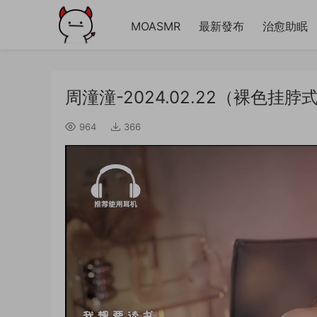
MOASMR
最新發布
治愈助眠
周潼潼-2024.02.22（裸色挂
964
366