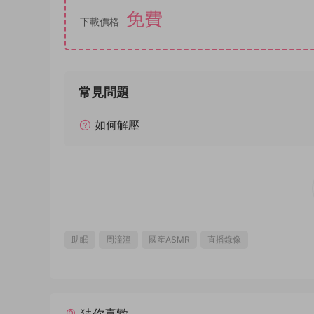
免費
下載價格
常見問題
如何解壓
助眠
周潼潼
國産ASMR
直播錄像
猜你喜歡