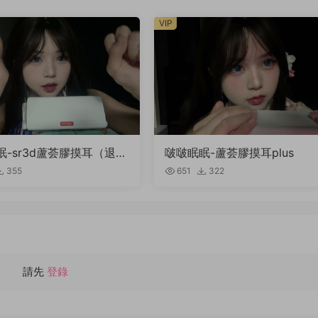
VIP
眠-sr3d蘆荟膠摸耳（退回
啵啵眠眠-蘆荟膠摸耳plus
355
651
322
請先
登錄