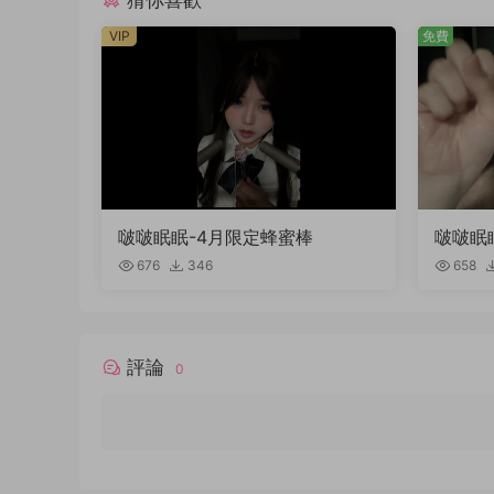
VIP
免費
啵啵眠眠-4月限定蜂蜜棒
啵啵眠
稿件）
676
346
658
評論
0