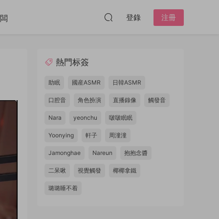
登錄
注冊
闆
熱門标簽
助眠
國産ASMR
日韓ASMR
口腔音
角色扮演
直播錄像
觸發音
Nara
yeonchu
啵啵眠眠
Yoonying
軒子
周潼潼
Jamonghae
Nareun
抱抱念醬
二呆啾
視覺觸發
椰椰拿鐵
璐璐睡不着